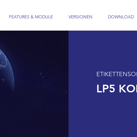
FEATURES & MODULE
VERSIONEN
DOWNLOAD
ETIKETTENSO
LP5 K