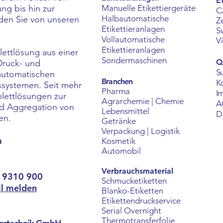
E
ng bis hin zur
Manuelle Etikettiergeräte
C
Halbautomatische
rden Sie von unseren
Z
Etikettieranlagen
S
Vollautomatische
V
Etikettieranlagen
lettlösung aus einer
Sondermaschinen
Q
Druck- und
S
automatischen
Branchen
K
ssystemen. Seit mehr
Pharma
I
plettlösungen zur
Agrarchemie | Chemie
A
und Aggregation von
Lebensmittel
D
en.
Getränke
Verpackung | Logistik
m
Kosmetik
Automobil
Verbrauchsmaterial
8 9310 900
Schmucketiketten
ll melde
n
Blanko-Etiketten
Etikettendruckservice
Serial Overnight
Thermotransferfolie