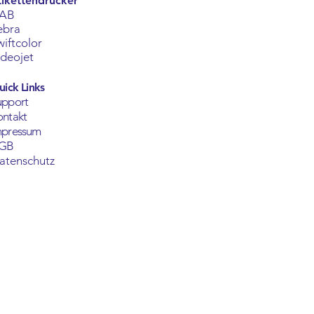
tikettendrucker
AB
ebra
wiftcolor
ideojet
uick Links
upport
ontakt
mpressum
GB
atenschutz