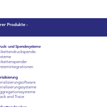
rer Produkte -
ruck- und Spendesysteme
tikettendruckspende-
ysteme
tikettenspender
ystemintegrationen
rialisierung
erialisierungsoftware
erialisierungssysteme
ggregationssysteme
rack and Trace