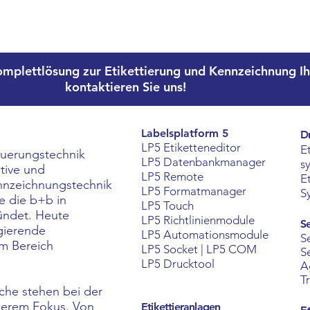
omplettlösung zur Etikettierung und Kennzeichnung Ih
kontaktieren
Sie uns!
Labelsplatform 5
D
LP5 Etiketteneditor
E
uerungstechnik
LP5 Datenbankmanager
s
ative und
LP5 Remote
E
ennzeichnungstechnik
LP5 Formatmanager
S
e die b+b in
LP5 Touch
ündet. Heute
LP5 Richtlinienmodule
Se
agierende
LP5 Automationsmodule
S
im Bereich
LP5 Socket | LP5 COM
S
LP5 Drucktool
A
T
he stehen bei der
nserem Fokus. Von
Etikettieranlagen